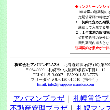
◆マンスリーマンショ
1年未満の短期契約は
定期借家権の特徴は
１．契約で定めた期限
継続して入居する場
２．１年未満の短期契
短期契約可の物件につ
契約期間内退去とな
短期契約は敷金が一律
株式会社アパマンPLAZA
北海道知事 石狩 (10) 第39
〒064-0809 札幌市中央区南9条西4丁目1－12
TEL:011-513-0007 FAX:011-513-7778
フリーダイヤル:0120-015510（携帯可）
Email:
info2@sapporo-mansion.com
アパマンプラザ
｜
札幌賃貸プ
不動産管理プラザ
｜
札幌マン