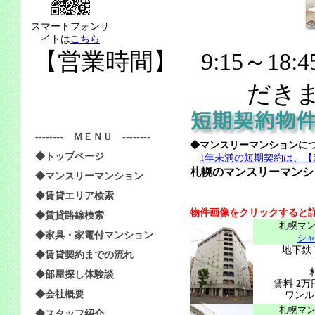
スマートフォンサ
イトは
こちら
【営業時間】 9:15～18:
だき
-------- ＭＥＮＵ --------
◆マンスリーマンションに
◆トップページ
1年未満の短期契約は、
札幌のマンスリーマンシ
◆マンスリーマンション
◆賃貸エリア検索
物件画像をクリックすると
◆賃貸路線検索
札幌マ
◆家具・家電付マンション
シ
地下鉄
◆賃貸契約までの流れ
◆部屋探し体験談
賃料
2
万
◆会社概要
ワンル
札幌マ
◆スタッフ紹介