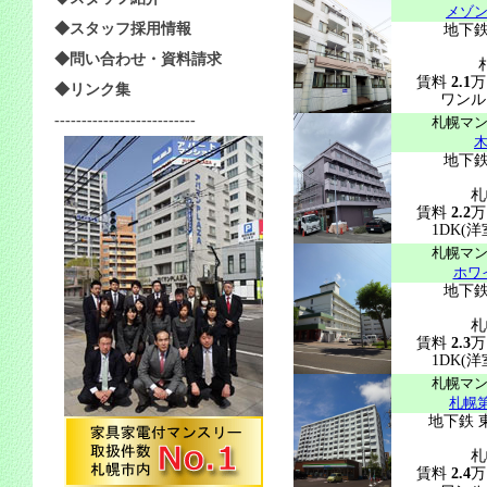
メゾ
◆スタッフ採用情報
地下鉄
◆問い合わせ・資料請求
賃料
2.1
万
◆リンク集
ワンル
--------------------------
札幌マ
地下鉄
札
賃料
2.2
万
1DK(洋
札幌マ
ホワ
地下鉄
札
賃料
2.3
万
1DK(洋
札幌マ
札幌
地下鉄 
札
賃料
2.4
万