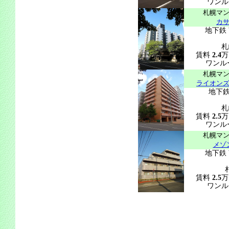
ワンル
札幌マ
カ
地下鉄
札
賃料
2.4
万
ワンルー
札幌マ
ライオン
地下鉄
札
賃料
2.5
万
ワンルー
札幌マ
メゾ
地下鉄
賃料
2.5
万
ワンル