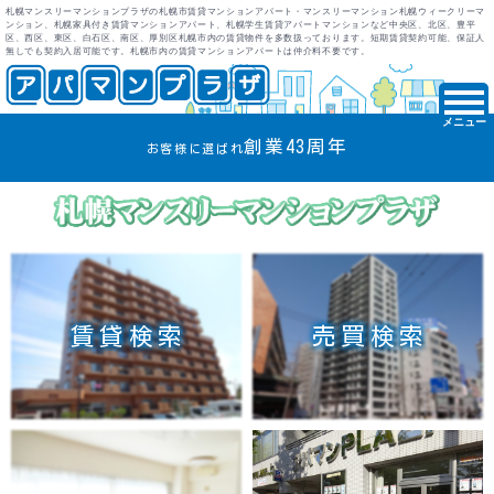
札幌マンスリーマンションプラザの札幌市賃貸マンションアパート・マンスリーマンション札幌ウィークリーマ
ンション、札幌家具付き賃貸マンションアパート、札幌学生賃貸アパートマンションなど中央区、北区、豊平
区、西区、東区、白石区、南区、厚別区札幌市内の賃貸物件を多数扱っております。短期賃貸契約可能、保証人
無しでも契約入居可能です。札幌市内の賃貸マンションアパートは仲介料不要です。
メニュー
創業43周年
お客様に選ばれ
賃貸検索
売買検索