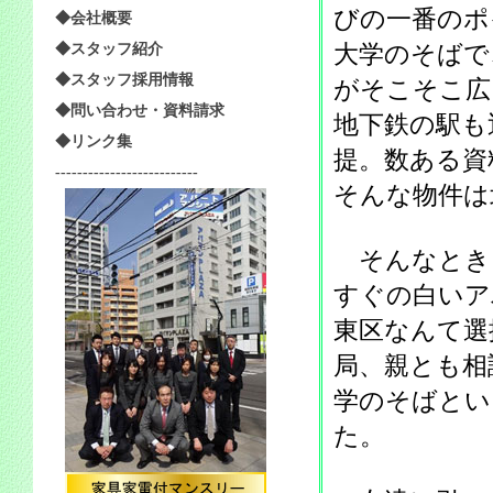
びの一番のポ
◆会社概要
大学のそばで
◆スタッフ紹介
◆スタッフ採用情報
がそこそこ広
◆問い合わせ・資料請求
地下鉄の駅も
◆リンク集
提。数ある資
--------------------------
そんな物件は
そんなとき
すぐの白いア
東区なんて選
局、親とも相
学のそばとい
た。