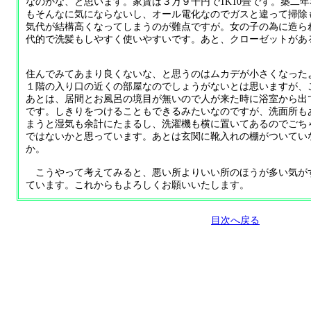
なのかな、と思います。家賃は３万９千円で1K10畳です。築二
もそんなに気にならないし、オール電化なのでガスと違って掃除
気代が結構高くなってしまうのが難点ですが。女の子の為に造ら
代的で洗髪もしやすく使いやすいです。あと、クローゼットがあ
住んでみてあまり良くないな、と思うのはムカデが小さくなった
１階の入り口の近くの部屋なのでしょうがないとは思いますが、
あとは、居間とお風呂の境目が無いので人が来た時に浴室から出
です。しきりをつけることもできるみたいなのですが、洗面所も
まうと湿気も余計にたまるし、洗濯機も横に置いてあるのでごち
ではないかと思っています。あとは玄関に靴入れの棚がついてい
か。
こうやって考えてみると、悪い所よりいい所のほうが多い気が
ています。これからもよろしくお願いいたします。
目次へ戻る