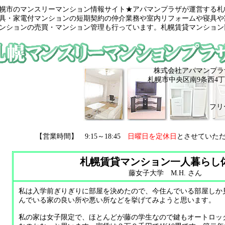
幌市のマンスリーマンション情報サイト★アパマンプラザが運営する札
具・家電付マンションの短期契約の仲介業務や室内リフォームや寝具や
ンションの売買・マンション管理も行っています。札幌賃貸マンション
株式会社アパマンプラ
札幌市中央区南9条西4丁
フリ
【営業時間】 9:15～18:45
日曜日を定休日
とさせていた
札幌賃貸マンション一人暮らし
藤女子大学 M.H. さん
私は入学前ぎりぎりに部屋を決めたので、今住んでいる部屋しか
んでいる家の良い所や悪い所などを挙げてみようと思います。
私の家は女子限定で、ほとんどが藤の学生なので鍵もオートロッ