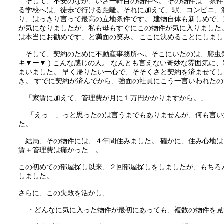
そして、不安のなか、いざ一軒目の物件へ。 その物件は…条件
る学校へは、徒歩で行ける距離。それに加えて、駅、コンビニ、
り、はっきり言って最高の立地条件です。 建物自体も新しめで、
が気になりましたが、私も母もすぐにこの物件が気に入りました
は本当にお勧めです」と満面の笑み。 ここに決めることにしまし
そして、契約のために不動産事務所へ。そこにいたのは、爬虫類
キ▼ー▼ ) こんな感じの人。 なんとも言えない奇妙な雰囲気に
まいました。 早く帰りたい一心で、そそくさと契約を済ませて
き。 すでに契約が済んでから、強面の社員にこう一言いわれたの
「家賃に加えて、管理費が月に１万円かかりますから。」
「えっ…」っと思ったのは言うまでもありませんが、何も言い
た。
結局、その物件には、４年間住みました。 確かに、住み心地は
賃＋管理費は痛かった…。
この初めての部屋探し以来、２回部屋探しをしましたが、もちろ
しました。
さらに、この失敗を活かし、
・どんなに気に入った物件が最初にあっても、複数の物件を見