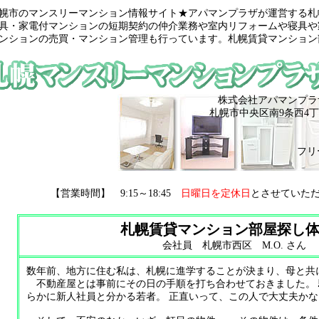
幌市のマンスリーマンション情報サイト★アパマンプラザが運営する札
具・家電付マンションの短期契約の仲介業務や室内リフォームや寝具や
ンションの売買・マンション管理も行っています。札幌賃貸マンション
株式会社アパマンプラ
札幌市中央区南9条西4丁
フリ
【営業時間】 9:15～18:45
日曜日を定休日
とさせていた
札幌賃貸マンション部屋探し
会社員 札幌市西区 M.O. さん
数年前、地方に住む私は、札幌に進学することが決まり、母と共
不動産屋とは事前にその日の手順を打ち合わせておきました。 
らかに新人社員と分かる若者。 正直いって、この人で大丈夫か